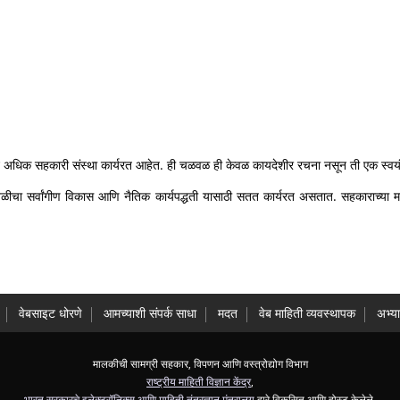
ून अधिक सहकारी संस्था कार्यरत आहेत. ही चळवळ ही केवळ कायदेशीर रचना नसून ती एक स्वयंस्
री चळवळीचा सर्वांगीण विकास आणि नैतिक कार्यपद्धती यासाठी सतत कार्यरत असतात. सहकाराच्
वेबसाइट धोरणे
आमच्याशी संपर्क साधा
मदत
वेब माहिती व्यवस्थापक
अभ्य
मालकीची सामग्री सहकार, विपणन आणि वस्त्रोद्योग विभाग
राष्ट्रीय माहिती विज्ञान केंद्र
,
भारत सरकारचे इलेक्ट्रॉनिक्स आणि माहिती तंत्रज्ञान मंत्रालय
द्वारे विकसित आणि होस्ट केलेले.