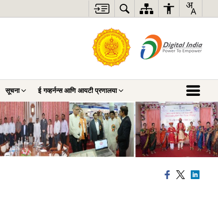
सूचना
ई गव्हर्नन्स आणि आयटी प्रणालया