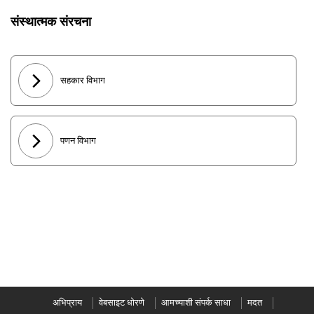
संस्थात्मक संरचना
सहकार विभाग
पणन विभाग
अभिप्राय
वेबसाइट धोरणे
आमच्याशी संपर्क साधा
मदत